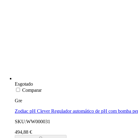
Esgotado
Comparar
Gre
Zodiac pH Clever Regulador automático de pH com bomba peris
SKU:WW000031
494,88 €