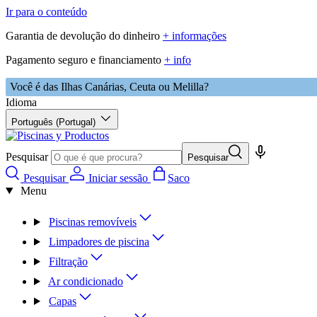
Ir para o conteúdo
Garantia de devolução do dinheiro
+ informações
Pagamento seguro e financiamento
+ info
Você é das Ilhas Canárias, Ceuta ou Melilla?
Idioma
Português (Portugal)
Pesquisar
Pesquisar
Pesquisar
Iniciar sessão
Saco
Menu
Piscinas removíveis
Limpadores de piscina
Filtração
Ar condicionado
Capas