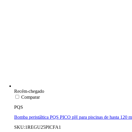
Recém-chegado
Comparar
PQS
Bomba peristáltica PQS PICO pH para piscinas de hasta 120 m
SKU:1REGU25PICFA1