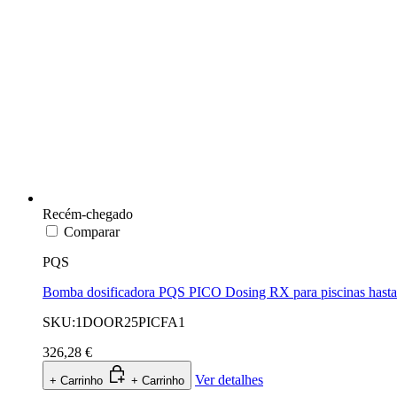
Recém-chegado
Comparar
PQS
Bomba dosificadora PQS PICO Dosing RX para piscinas hasta
SKU:1DOOR25PICFA1
326,28 €
Ver detalhes
+ Carrinho
+ Carrinho