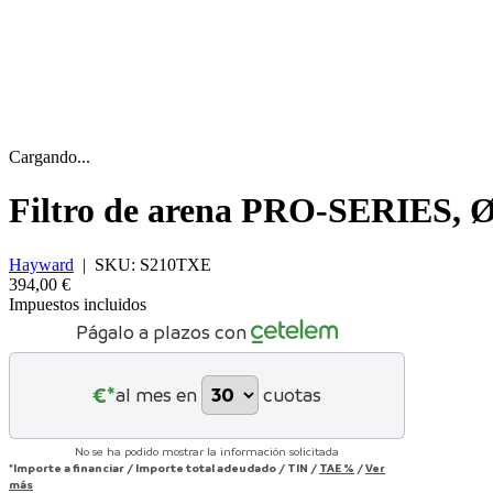
Cargando...
Filtro de arena PRO-SERIES, 
Hayward
|
SKU:
S210TXE
394,00 €
Impuestos incluidos
Págalo a plazos con
€*
al mes en
cuotas
No se ha podido mostrar la información solicitada
*Importe a financiar
/
Importe total adeudado
/
TIN
/
TAE
%
/
Ver
más