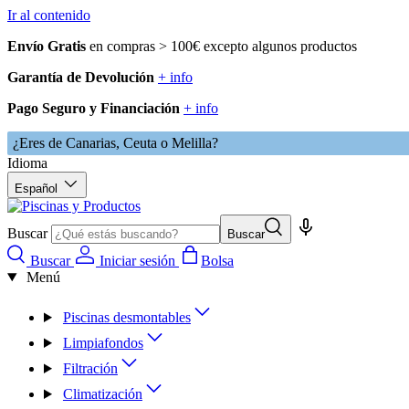
Ir al contenido
Envío Gratis
en compras > 100€ excepto algunos productos
Garantía de Devolución
+ info
Pago Seguro y Financiación
+ info
¿Eres de Canarias, Ceuta o Melilla?
Idioma
Español
Buscar
Buscar
Buscar
Iniciar sesión
Bolsa
Menú
Piscinas desmontables
Limpiafondos
Filtración
Climatización