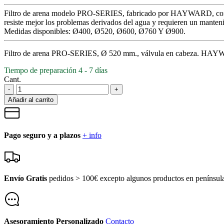
Filtro de arena modelo PRO-SERIES, fabricado por HAYWARD, con un d
resiste mejor los problemas derivados del agua y requieren un mantenim
Medidas disponibles: Ø400, Ø520, Ø600, Ø760 Y Ø900.
Filtro de arena PRO-SERIES, Ø 520 mm., válvula en cabeza. HA
Tiempo de preparación 4 - 7 días
Cant.
-
+
Añadir al carrito
Pago seguro y a plazos
+ info
Envío Gratis
pedidos > 100€ excepto algunos productos en penínsu
Asesoramiento Personalizado
Contacto