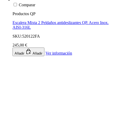
Comparar
Productos QP
Escalera Mixta 2 Peldaños antideslizantes QP. Acero Inox.
AISI-316L
SKU:520122FA
245,00 €
Ver información
Añadir
Añadir