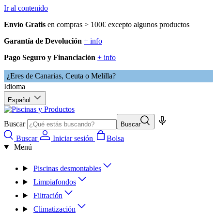
Ir al contenido
Envío Gratis
en compras > 100€ excepto algunos productos
Garantía de Devolución
+ info
Pago Seguro y Financiación
+ info
¿Eres de Canarias, Ceuta o Melilla?
Idioma
Español
Buscar
Buscar
Buscar
Iniciar sesión
Bolsa
Menú
Piscinas desmontables
Limpiafondos
Filtración
Climatización