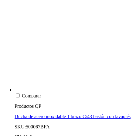
Comparar
Productos QP
Ducha de acero inoxidable 1 brazo C/43 bastón con lavapiés
SKU:500067BFA