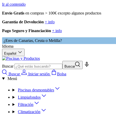
Ir al contenido
Envío Gratis
en compras > 100€ excepto algunos productos
Garantía de Devolución
+ info
Pago Seguro y Financiación
+ info
¿Eres de Canarias, Ceuta o Melilla?
Idioma
Español
Buscar
Buscar
Buscar
Iniciar sesión
Bolsa
Menú
Piscinas desmontables
Limpiafondos
Filtración
Climatización