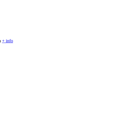
la
+ info