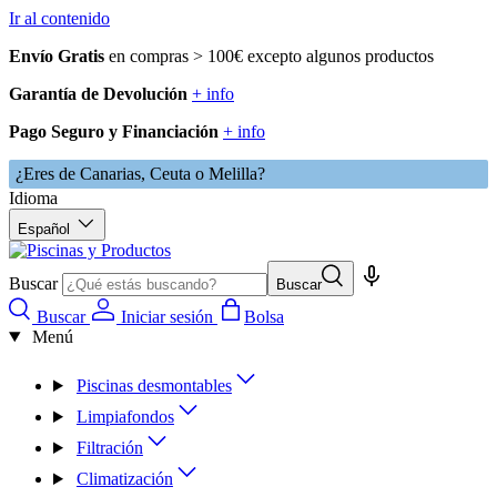
Ir al contenido
Envío Gratis
en compras > 100€ excepto algunos productos
Garantía de Devolución
+ info
Pago Seguro y Financiación
+ info
¿Eres de Canarias, Ceuta o Melilla?
Idioma
Español
Buscar
Buscar
Buscar
Iniciar sesión
Bolsa
Menú
Piscinas desmontables
Limpiafondos
Filtración
Climatización