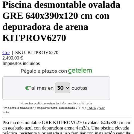
Piscina desmontable ovalada
GRE 640x390x120 cm con
depuradora de arena
KITPROV6270
Gre
|
SKU:
KITPROV6270
2.499,00 €
Impuestos incluidos
Págalo a plazos con
€*
al mes en
cuotas
No se ha podido mostrar la información solicitada
*Importe a financiar
/
Importe total adeudado
/
TIN
/
TAE
%
/
Ver
más
Piscina desmontable GRE KITPROV6270 ovalada 640x390 cm cm
en acabado azul con depuradora arena 4 m3/h. Una piscina elevada
práctica, resistente y orientada a uso familiar con instalación sencilla