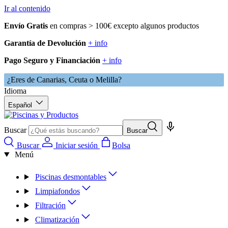
Ir al contenido
Envío Gratis
en compras > 100€ excepto algunos productos
Garantía de Devolución
+ info
Pago Seguro y Financiación
+ info
¿Eres de Canarias, Ceuta o Melilla?
Idioma
Español
Buscar
Buscar
Buscar
Iniciar sesión
Bolsa
Menú
Piscinas desmontables
Limpiafondos
Filtración
Climatización