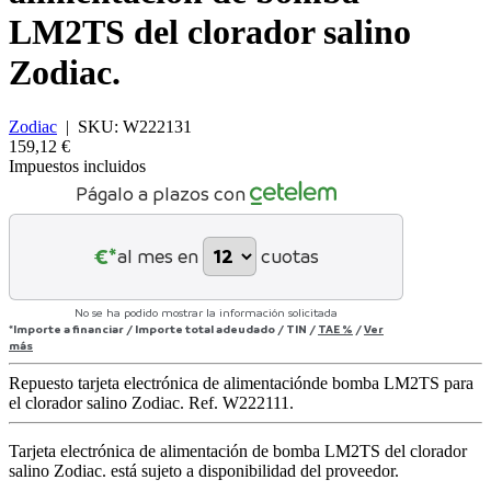
LM2TS del clorador salino
Zodiac.
Zodiac
|
SKU:
W222131
159,12 €
Impuestos incluidos
Págalo a plazos con
€*
al mes en
cuotas
No se ha podido mostrar la información solicitada
*Importe a financiar
/
Importe total adeudado
/
TIN
/
TAE
%
/
Ver
más
Repuesto tarjeta electrónica de alimentaciónde bomba LM2TS para
el clorador salino Zodiac. Ref. W222111.
Tarjeta electrónica de alimentación de bomba LM2TS del clorador
salino Zodiac.
está sujeto a disponibilidad del proveedor.