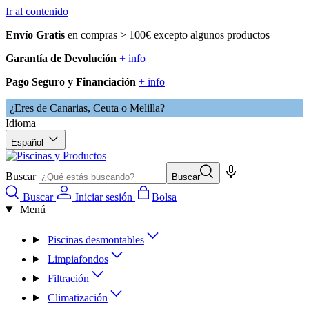
Ir al contenido
Envío Gratis
en compras > 100€ excepto algunos productos
Garantía de Devolución
+ info
Pago Seguro y Financiación
+ info
¿Eres de Canarias, Ceuta o Melilla?
Idioma
Español
Buscar
Buscar
Buscar
Iniciar sesión
Bolsa
Menú
Piscinas desmontables
Limpiafondos
Filtración
Climatización