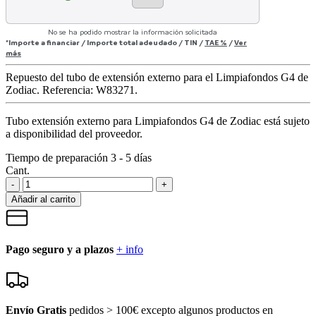
No se ha podido mostrar la información solicitada
*Importe a financiar
/
Importe total adeudado
/
TIN
/
TAE
%
/
Ver
más
Repuesto del tubo de extensión externo para el Limpiafondos G4 de
Zodiac. Referencia: W83271.
Tubo extensión externo para Limpiafondos G4 de Zodiac
está sujeto
a disponibilidad del proveedor.
Tiempo de preparación 3 - 5 días
Cant.
-
+
Añadir al carrito
Pago seguro y a plazos
+ info
Envío Gratis
pedidos > 100€ excepto algunos productos en