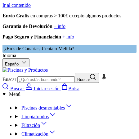
Ir al contenido
Envío Gratis
en compras > 100€ excepto algunos productos
Garantía de Devolución
+ info
Pago Seguro y Financiación
+ info
¿Eres de Canarias, Ceuta o Melilla?
Idioma
Español
Buscar
Buscar
Buscar
Iniciar sesión
Bolsa
Menú
Piscinas desmontables
Limpiafondos
Filtración
Climatización