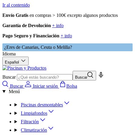
Ir al contenido
Envío Gratis
en compras > 100€ excepto algunos productos
Garantía de Devolución
+ info
Pago Seguro y Financiación
+ info
¿Eres de Canarias, Ceuta o Melilla?
Idioma
Español
Buscar
Buscar
Buscar
Iniciar sesión
Bolsa
Menú
Piscinas desmontables
Limpiafondos
Filtración
Climatización