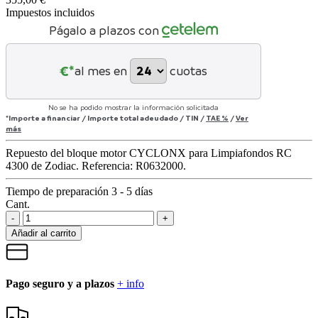
Impuestos incluidos
Págalo a plazos con
€*
al mes en
cuotas
No se ha podido mostrar la información solicitada
*Importe a financiar
/
Importe total adeudado
/
TIN
/
TAE
%
/
Ver
más
Repuesto del bloque motor CYCLONX para Limpiafondos RC
4300 de Zodiac. Referencia: R0632000.
Tiempo de preparación 3 - 5 días
Cant.
-
+
Añadir al carrito
Pago seguro y a plazos
+ info