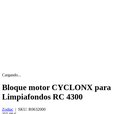
Cargando...
Bloque motor CYCLONX para
Limpiafondos RC 4300
Zodiac
|
SKU:
R0632000
355,00 €