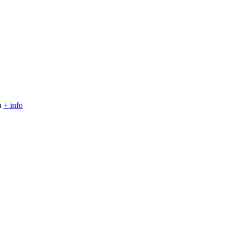
la
+ info