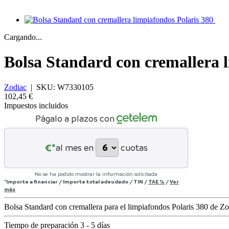
Cargando...
Bolsa Standard con cremallera 
Zodiac
|
SKU:
W7330105
102,45 €
Impuestos incluidos
Págalo a plazos con
€*
al mes en
cuotas
No se ha podido mostrar la información solicitada
*Importe a financiar
/
Importe total adeudado
/
TIN
/
TAE
%
/
Ver
más
Bolsa Standard con cremallera para el limpiafondos Polaris 380 de 
Tiempo de preparación 3 - 5 días