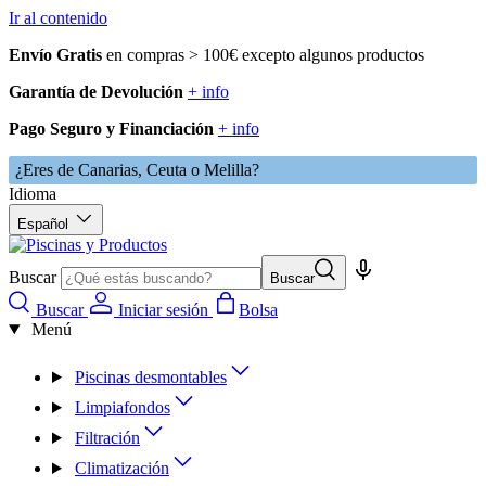
Ir al contenido
Envío Gratis
en compras > 100€ excepto algunos productos
Garantía de Devolución
+ info
Pago Seguro y Financiación
+ info
¿Eres de Canarias, Ceuta o Melilla?
Idioma
Español
Buscar
Buscar
Buscar
Iniciar sesión
Bolsa
Menú
Piscinas desmontables
Limpiafondos
Filtración
Climatización