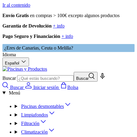
Ir al contenido
Envío Gratis
en compras > 100€ excepto algunos productos
Garantía de Devolución
+ info
Pago Seguro y Financiación
+ info
¿Eres de Canarias, Ceuta o Melilla?
Idioma
Español
Buscar
Buscar
Buscar
Iniciar sesión
Bolsa
Menú
Piscinas desmontables
Limpiafondos
Filtración
Climatización