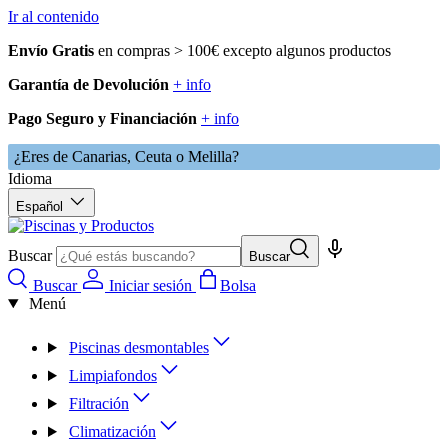
Ir al contenido
Envío Gratis
en compras > 100€ excepto algunos productos
Garantía de Devolución
+ info
Pago Seguro y Financiación
+ info
¿Eres de Canarias, Ceuta o Melilla?
Idioma
Español
Buscar
Buscar
Buscar
Iniciar sesión
Bolsa
Menú
Piscinas desmontables
Limpiafondos
Filtración
Climatización