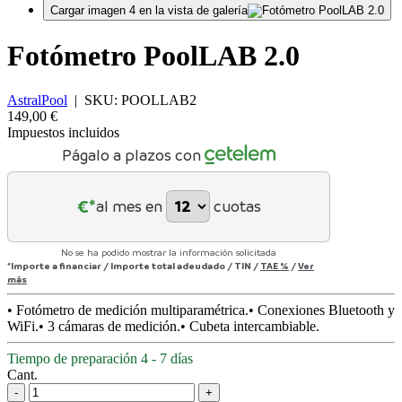
Cargar imagen 4 en la vista de galería
Fotómetro PoolLAB 2.0
AstralPool
|
SKU:
POOLLAB2
149,00 €
Impuestos incluidos
Págalo a plazos con
€*
al mes en
cuotas
No se ha podido mostrar la información solicitada
*Importe a financiar
/
Importe total adeudado
/
TIN
/
TAE
%
/
Ver
más
• Fotómetro de medición multiparamétrica.• Conexiones Bluetooth y
WiFi.• 3 cámaras de medición.• Cubeta intercambiable.
Tiempo de preparación 4 - 7 días
Cant.
-
+