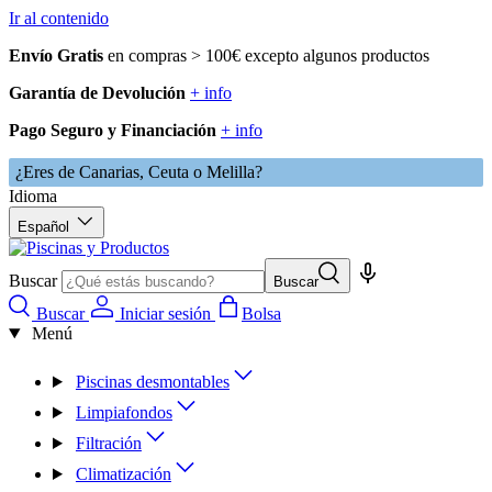
Ir al contenido
Envío Gratis
en compras > 100€ excepto algunos productos
Garantía de Devolución
+ info
Pago Seguro y Financiación
+ info
¿Eres de Canarias, Ceuta o Melilla?
Idioma
Español
Buscar
Buscar
Buscar
Iniciar sesión
Bolsa
Menú
Piscinas desmontables
Limpiafondos
Filtración
Climatización