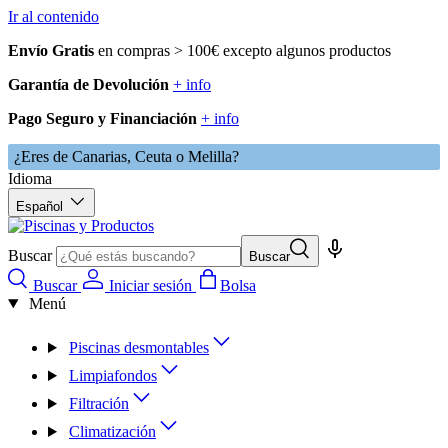
Ir al contenido
Envío Gratis
en compras > 100€ excepto algunos productos
Garantía de Devolución
+ info
Pago Seguro y Financiación
+ info
¿Eres de Canarias, Ceuta o Melilla?
Idioma
Español
Buscar
Buscar
Buscar
Iniciar sesión
Bolsa
Menú
Piscinas desmontables
Limpiafondos
Filtración
Climatización