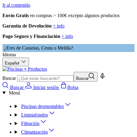
Ir al contenido
Envío Gratis
en compras > 100€ excepto algunos productos
Garantía de Devolución
+ info
Pago Seguro y Financiación
+ info
¿Eres de Canarias, Ceuta o Melilla?
Idioma
Español
Buscar
Buscar
Buscar
Iniciar sesión
Bolsa
Menú
Piscinas desmontables
Limpiafondos
Filtración
Climatización