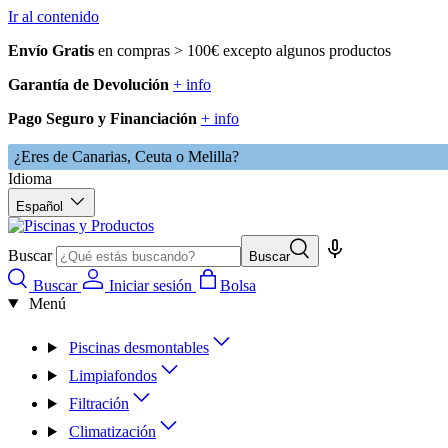
Ir al contenido
Envío Gratis
en compras > 100€ excepto algunos productos
Garantía de Devolución
+ info
Pago Seguro y Financiación
+ info
¿Eres de Canarias, Ceuta o Melilla?
Idioma
Español
Buscar
Buscar
Buscar
Iniciar sesión
Bolsa
Menú
Piscinas desmontables
Limpiafondos
Filtración
Climatización