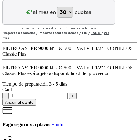
€*
al mes en
cuotas
No se ha podido mostrar la información solicitada
*Importe a financiar
/
Importe total adeudado
/
TIN
/
TAE
%
/
Ver
más
FILTRO ASTER 9000 l/h - Ø 500 + VALV 1 1/2'' TORNILLOS
Classic Plus
FILTRO ASTER 9000 l/h - Ø 500 + VALV 1 1/2'' TORNILLOS
Classic Plus
está sujeto a disponibilidad del proveedor.
Tiempo de preparación 3 - 5 días
Cant.
-
+
Añadir al carrito
Pago seguro y a plazos
+ info