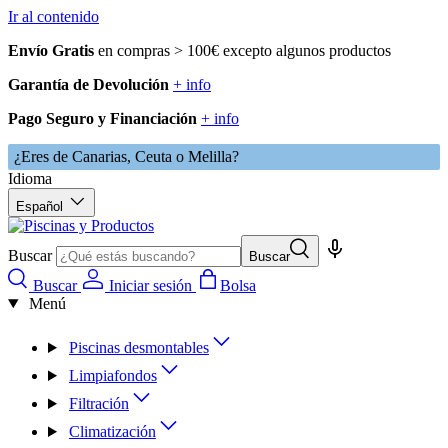
Ir al contenido
Envío Gratis
en compras > 100€ excepto algunos productos
Garantía de Devolución
+ info
Pago Seguro y Financiación
+ info
¿Eres de Canarias, Ceuta o Melilla?
Idioma
Español
Buscar
Buscar
Buscar
Iniciar sesión
Bolsa
Menú
Piscinas desmontables
Limpiafondos
Filtración
Climatización