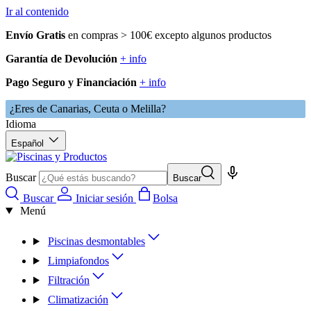
Ir al contenido
Envío Gratis
en compras > 100€ excepto algunos productos
Garantía de Devolución
+ info
Pago Seguro y Financiación
+ info
¿Eres de Canarias, Ceuta o Melilla?
Idioma
Español
Buscar
Buscar
Buscar
Iniciar sesión
Bolsa
Menú
Piscinas desmontables
Limpiafondos
Filtración
Climatización