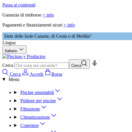
Passa ai contenuti
Garanzia di rimborso
+ info
Pagamenti e finanziamenti sicuri
+ info
Siete delle Isole Canarie, di Ceuta o di Melilla?
Lingua
Italiano
Cerca
Cerca
Cerca
Accedi
Borsa
Menu
Piscine smontabili
Pulitore per piscine
Filtrazione
Climatizzazione
Coperture