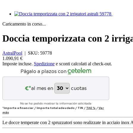
Caricamento in corso...
Doccia temporizzata con 2 irriga
AstralPool
|
SKU:
59778
1.090,91 €
Imposte incluse.
Spedizione
e sconti calcolati al check-out.
Págalo a plazos con
€*
al mes en
cuotas
No se ha podido mostrar la información solicitada
*Importe a financiar
/
Importe total adeudado
/
TIN
/
TAE
%
/
Ver
más
Le docce temperate con 2 spruzzatori sono realizzate in acciaio inox AI