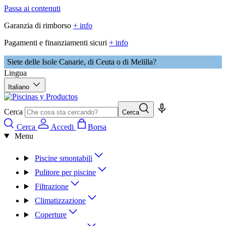
Passa ai contenuti
Garanzia di rimborso
+ info
Pagamenti e finanziamenti sicuri
+ info
Siete delle Isole Canarie, di Ceuta o di Melilla?
Lingua
Italiano
Cerca
Cerca
Cerca
Accedi
Borsa
Menu
Piscine smontabili
Pulitore per piscine
Filtrazione
Climatizzazione
Coperture