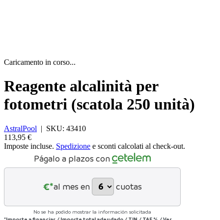
Caricamento in corso...
Reagente alcalinità per
fotometri (scatola 250 unità)
AstralPool
|
SKU:
43410
113,95 €
Imposte incluse.
Spedizione
e sconti calcolati al check-out.
Págalo a plazos con
€*
al mes en
cuotas
No se ha podido mostrar la información solicitada
*Importe a financiar
/
Importe total adeudado
/
TIN
/
TAE
%
/
Ver