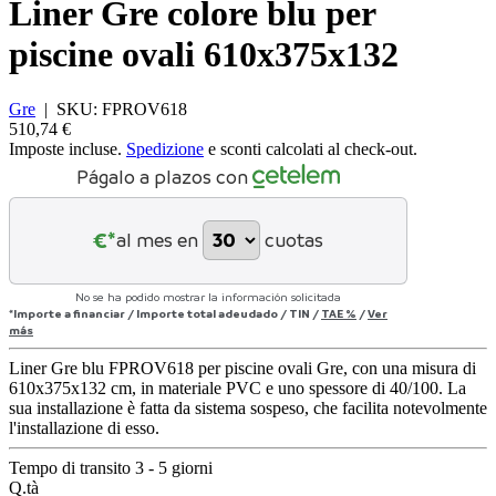
Liner Gre colore blu per
piscine ovali 610x375x132
Gre
|
SKU:
FPROV618
510,74 €
Imposte incluse.
Spedizione
e sconti calcolati al check-out.
Págalo a plazos con
€*
al mes en
cuotas
No se ha podido mostrar la información solicitada
*Importe a financiar
/
Importe total adeudado
/
TIN
/
TAE
%
/
Ver
más
Liner Gre blu FPROV618 per piscine ovali Gre, con una misura di
610x375x132 cm, in materiale PVC e uno spessore di 40/100. La
sua installazione è fatta da sistema sospeso, che facilita notevolmente
l'installazione di esso.
Tempo di transito 3 - 5 giorni
Q.tà