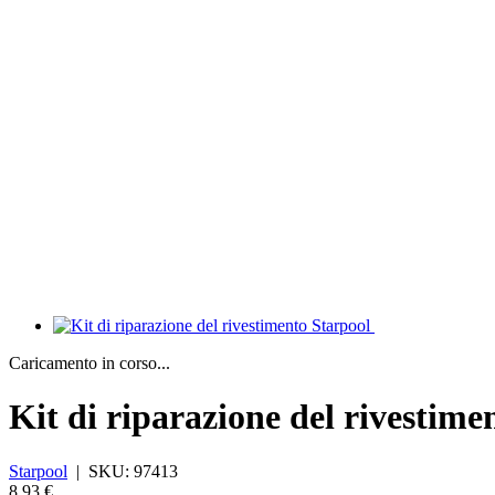
Caricamento in corso...
Kit di riparazione del rivestime
Starpool
|
SKU:
97413
8,93 €