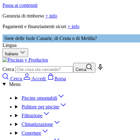
Passa ai contenuti
Garanzia di rimborso
+ info
Pagamenti e finanziamenti sicuri
+ info
Siete delle Isole Canarie, di Ceuta o di Melilla?
Lingua
Italiano
Cerca
Cerca
Cerca
Accedi
Borsa
Menu
Piscine smontabili
Pulitore per piscine
Filtrazione
Climatizzazione
Coperture