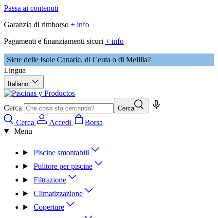
Passa ai contenuti
Garanzia di rimborso
+ info
Pagamenti e finanziamenti sicuri
+ info
Siete delle Isole Canarie, di Ceuta o di Melilla?
Lingua
Italiano
Cerca
Cerca
Cerca
Accedi
Borsa
Menu
Piscine smontabili
Pulitore per piscine
Filtrazione
Climatizzazione
Coperture