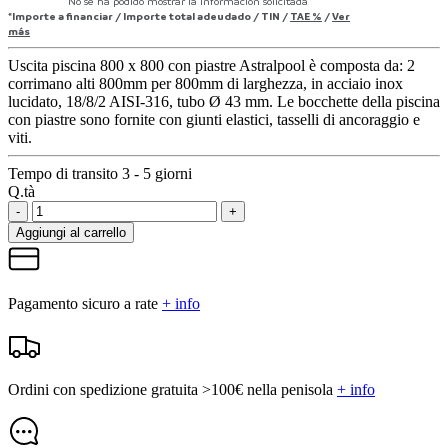
No se ha podido mostrar la información solicitada
*Importe a financiar
/
Importe total adeudado
/
TIN
/
TAE
%
/
Ver
más
Uscita piscina 800 x 800 con piastre Astralpool è composta da: 2
corrimano alti 800mm per 800mm di larghezza, in acciaio inox
lucidato, 18/8/2 AISI-316, tubo Ø 43 mm. Le bocchette della piscina
con piastre sono fornite con giunti elastici, tasselli di ancoraggio e
viti.
Tempo di transito 3 - 5 giorni
Q.tà
-
+
Aggiungi al carrello
Pagamento sicuro a rate
+ info
Ordini con spedizione gratuita >100€ nella penisola
+ info