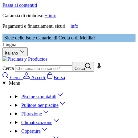
Passa ai contenuti
Garanzia di rimborso
+ info
Pagamenti e finanziamenti sicuri
+ info
Siete delle Isole Canarie, di Ceuta o di Melilla?
Lingua
Italiano
Cerca
Cerca
Cerca
Accedi
Borsa
Menu
Piscine smontabili
Pulitore per piscine
Filtrazione
Climatizzazione
Coperture