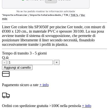
No se ha podido mostrar la información solicitada
*Importe a financiar
/
Importe total adeudado
/
TIN
/
TAE
%
/
Ver
más
Liner Gre colore blu SP3050F per piscine Gre tonde, con misure di
Ø300 x 120 cm., in materiale PVC e spessore 30/100. La sua posa
avviene tramite il sistema di sovrapposizione, che permette di
posizionare liberamente il liner secondo necessità, fissandolo
successivamente tramite i profili in plastica.
Tempo di transito 3 - 5 giorni
Q.tà
-
+
Aggiungi al carrello
Pagamento sicuro a rate
+ info
Ordini con spedizione gratuita >100€ nella penisola
+ info