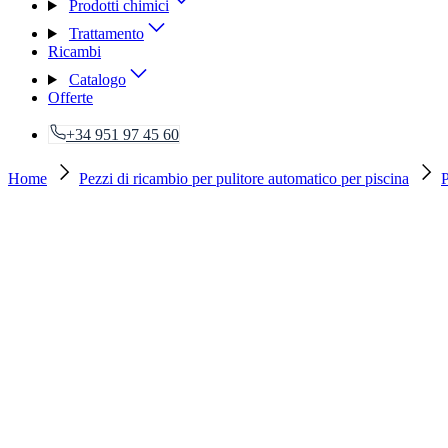
Prodotti chimici
Trattamento
Ricambi
Catalogo
Offerte
+34 951 97 45 60
Home
Pezzi di ricambio per pulitore automatico per piscina
P