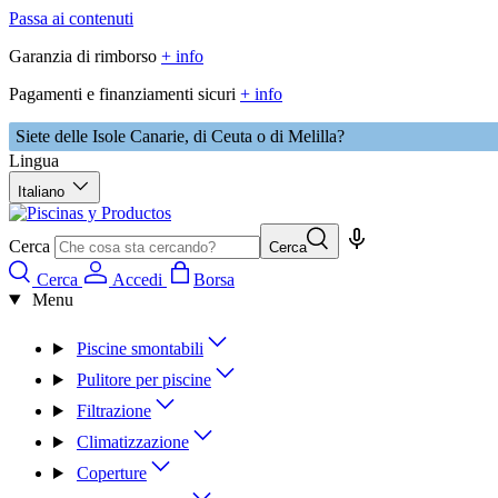
Passa ai contenuti
Garanzia di rimborso
+ info
Pagamenti e finanziamenti sicuri
+ info
Siete delle Isole Canarie, di Ceuta o di Melilla?
Lingua
Italiano
Cerca
Cerca
Cerca
Accedi
Borsa
Menu
Piscine smontabili
Pulitore per piscine
Filtrazione
Climatizzazione
Coperture