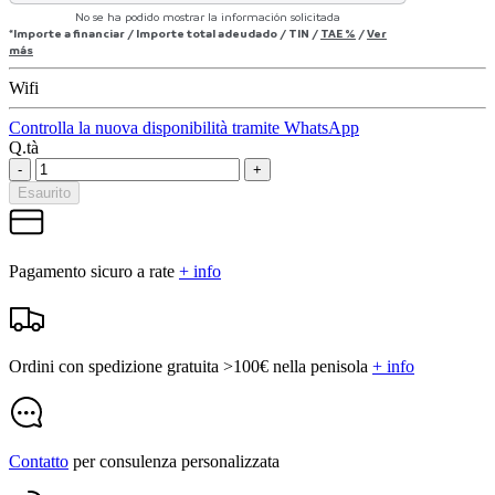
No se ha podido mostrar la información solicitada
*Importe a financiar
/
Importe total adeudado
/
TIN
/
TAE
%
/
Ver
más
Wifi
Controlla la nuova disponibilità tramite WhatsApp
Q.tà
-
+
Esaurito
Pagamento sicuro a rate
+ info
Ordini con spedizione gratuita >100€ nella penisola
+ info
Contatto
per consulenza personalizzata