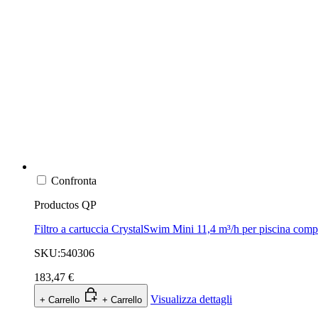
Confronta
Productos QP
Filtro a cartuccia CrystalSwim Mini 11,4 m³/h per piscina comp
SKU:540306
183,47 €
Visualizza dettagli
+ Carrello
+ Carrello