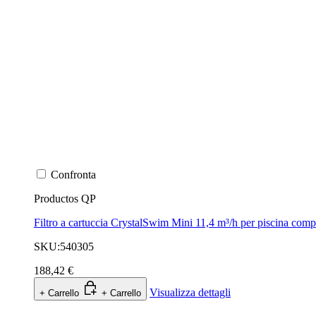
Confronta
Productos QP
Filtro a cartuccia CrystalSwim Mini 11,4 m³/h per piscina comp
SKU:540305
188,42 €
Visualizza dettagli
+ Carrello
+ Carrello