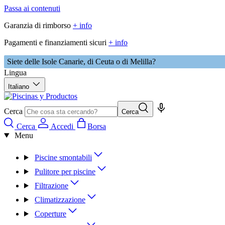
Passa ai contenuti
Garanzia di rimborso
+ info
Pagamenti e finanziamenti sicuri
+ info
Siete delle Isole Canarie, di Ceuta o di Melilla?
Lingua
Italiano
Cerca
Cerca
Cerca
Accedi
Borsa
Menu
Piscine smontabili
Pulitore per piscine
Filtrazione
Climatizzazione
Coperture